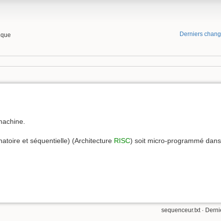
Derniers chan
tique
achine.
natoire et séquentielle) (Architecture
RISC
) soit micro-programmé dan
sequenceur.txt
· Derni