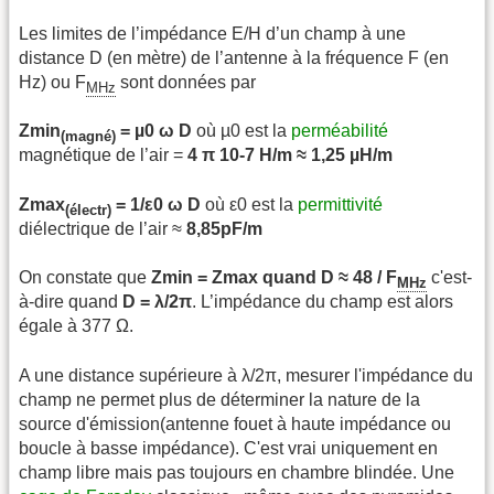
Les limites de l’impédance E/H d’un champ à une
distance D (en mètre) de l’antenne à la fréquence F (en
Hz) ou F
sont données par
MHz
Zmin
= µ0 ω D
où µ0 est la
perméabilité
(magné)
magnétique de l’air =
4 π 10-7 H/m ≈ 1,25 µH/m
Zmax
= 1/ε0 ω D
où ε0 est la
permittivité
(électr)
diélectrique de l’air ≈
8,85pF/m
On constate que
Zmin = Zmax quand D ≈ 48 / F
c'est-
MHz
à-dire quand
D = λ/2π
. L’impédance du champ est alors
égale à 377 Ω.
A une distance supérieure à λ/2π, mesurer l'impédance du
champ ne permet plus de déterminer la nature de la
source d'émission(antenne fouet à haute impédance ou
boucle à basse impédance). C'est vrai uniquement en
champ libre mais pas toujours en chambre blindée. Une