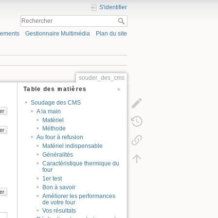
S'identifier
gements
Gestionnaire Multimédia
Plan du site
souder_des_cms
Table des matières
Soudage des CMS
A la main
er
Matériel
Méthode
er
Au four à refusion
Matériel indispensable
Généralités
Caractéristique thermique du
four
1er test
Bon à savoir
er
Améliorer les performances
de votre four
Vos résultats