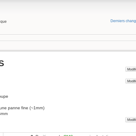
Derniers chan
tique
S
Modifi
Modifi
oupe
 une panne fine (~1mm)
.6mm
Modifi