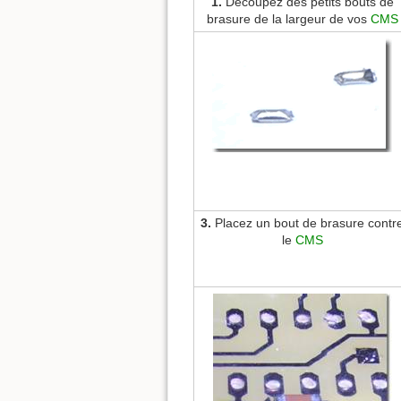
1.
Découpez des petits bouts de
brasure de la largeur de vos
CMS
3.
Placez un bout de brasure contr
le
CMS