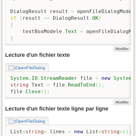
DialogResult result 
=
 openFileDialogModel
if
(
result 
==
 DialogResult
.
OK
)
{
    textBoxModele
.
Text
=
 openFileDialogMo
}
Modifier
Lecture d'un fichier texte
|OpenFileDialog
System.
IO
.
StreamReader
 file 
=
new
System.
string
 Text 
=
 file
.
ReadToEnd
(
)
;
file
.
Close
(
)
;
Modifier
Lecture d'un fichier texte ligne par ligne
|OpenFileDialog
List
<
string
>
 lines 
=
new
 List
<
string
>
(
)
;