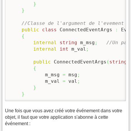
}
}
//Classe de l'argument de l'evement
public
class
 ConnectedEventArgs 
:
 Eve
{
internal
string
 m_msg
;
//Un par
internal
int
 m_val
;
public
 ConnectedEventArgs
(
string
 
{
            m_msg 
=
 msg
;
            m_val 
=
 val
;
}
}
Une fois que vous avez créé votre événement dans votre
objet, il faut que votre application s'abonne à cette
événement :