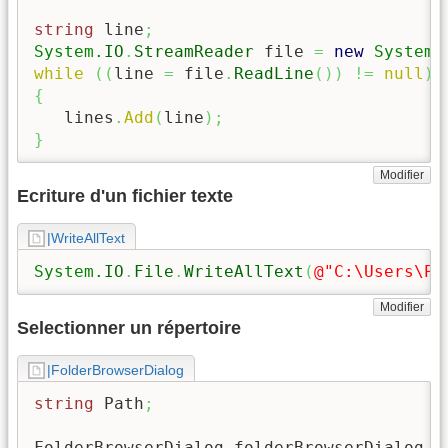
string
 line
;
System.
IO
.
StreamReader
 file 
=
new
System.
while
(
(
line 
=
 file
.
ReadLine
(
)
)
!=
null
)
{
   lines
.
Add
(
line
)
;
}
Modifier
Ecriture d'un fichier texte
|WriteAllText
System.
IO
.
File
.
WriteAllText
(
@"C:\Users\Pu
Modifier
Selectionner un répertoire
|FolderBrowserDialog
string
 Path
;
FolderBrowserDialog folderBrowserDialog 
=