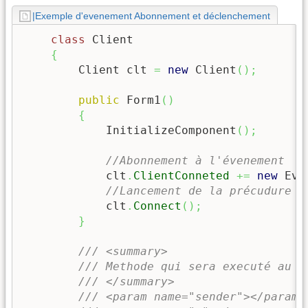
|Exemple d'evenement Abonnement et déclenchement
class
 Client

{
        Client clt 
=
new
 Client
(
)
;
public
 Form1
(
)
{
            InitializeComponent
(
)
;
//Abonnement à l'évenement
            clt
.
ClientConneted
+=
new
 Eve
//Lancement de la précudure d
            clt
.
Connect
(
)
;
}
/// <summary>
/// Methode qui sera executé au d
/// </summary>
/// <param name="sender"></param>