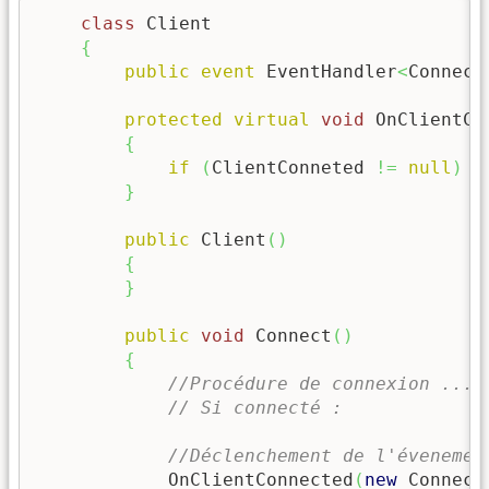
class
 Client

{
public
event
 EventHandler
<
Connect
protected
virtual
void
 OnClientCo
{
if
(
ClientConneted 
!=
null
)
 C
}
public
 Client
(
)
{
}
public
void
 Connect
(
)
{
//Procédure de connexion ....
// Si connecté :
//Déclenchement de l'évenemen
            OnClientConnected
(
new
 Connect