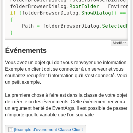
folderBrowserDialog
.
RootFolder
=
 Environm
if
(
folderBrowserDialog
.
ShowDialog
(
)
==
 D
{
    Path 
=
 folderBrowserDialog
.
SelectedPa
}
Modifier
Événements
Vous avez un objet qui doit vous renvoyer une information.
Exemple un client doit se connecter à un serveur et vous
souhaitez recupérer l'information qu'il s'est connecté. Voici
un petit exemple.
La premiere chose à faire est dans la classe de votre objet
de créer le ou les évenements. Cette événement renverra
un argument herité de EventArgs. Il est possible de passer
n'importe quelle variable que l'on souhaite
|Exemple d'evenement Classe Client