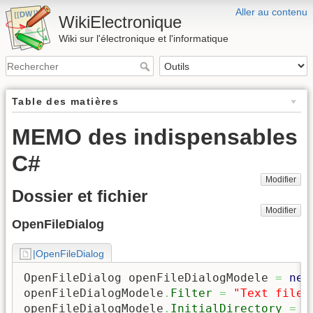
Aller au contenu
WikiElectronique
Wiki sur l'électronique et l'informatique
Table des matières
MEMO des indispensables
C#
Modifier
Dossier et fichier
Modifier
OpenFileDialog
|OpenFileDialog
OpenFileDialog openFileDialogModele 
=
new
openFileDialogModele
.
Filter
=
"Text files
openFileDialogModele
.
InitialDirectory
=
 E