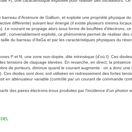
rmale »), une caractéristique exploitée pour réaliser des oscillateurs. C
barreau d'Arsénure de Gallium, et exploite une propriété physique du s
ective différente) suivant leur énergie (il existe plusieurs minima loca
). Le courant se propage alors sous forme de bouffées d'électrons, ce q
atif ; convenablement exploité, ce phénomène permet de réaliser des o
a taille du barreau d'AsGa et par les caractéristiques physiques du réso
ones P et N, une zone non-dopée, dite intrinsèque (d'où I). Ces diodes
des tensions de claquage élevées. En revanche, en direct, la présence 
mbre de porteurs, diminue quand le courant augmente : on a donc une ré
e). Ces diodes sont donc soit utilisées en redressement des fortes ten
, soit en atténuateur variable (contrôlé par un courant de commande cont
rtir des paires électrons-trous produites par l'incidence d'un photon
u DEL