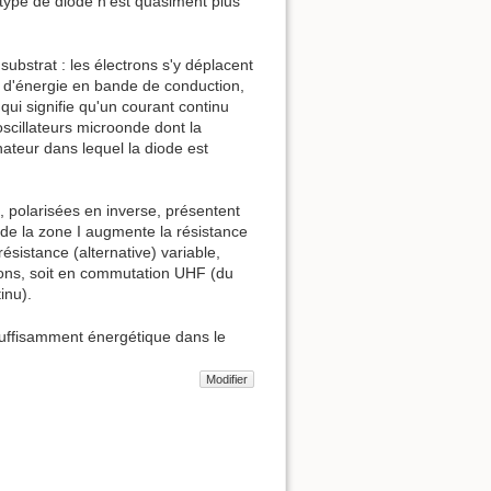
e type de diode n'est quasiment plus
ubstrat : les électrons s'y déplacent
ux d'énergie en bande de conduction,
ui signifie qu'un courant continu
scillateurs microonde dont la
nateur dans lequel la diode est
, polarisées en inverse, présentent
de la zone I augmente la résistance
sistance (alternative) variable,
sions, soit en commutation UHF (du
inu).
 suffisamment énergétique dans le
Modifier