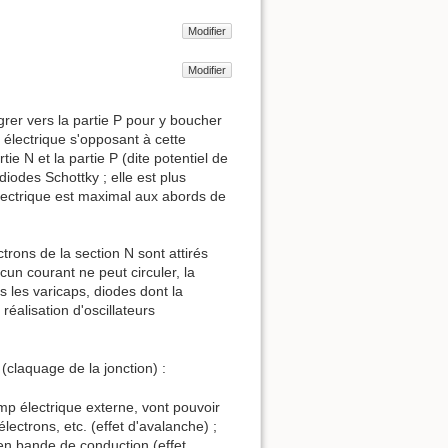
Modifier
Modifier
rer vers la partie P pour y boucher
 électrique s'opposant à cette
ie N et la partie P (dite potentiel de
diodes Schottky ; elle est plus
lectrique est maximal aux abords de
ctrons de la section N sont attirés
un courant ne peut circuler, la
 les varicaps, diodes dont la
réalisation d'oscillateurs
(claquage de la jonction) :
amp électrique externe, vont pouvoir
lectrons, etc. (effet d'avalanche) ;
en bande de conduction (effet