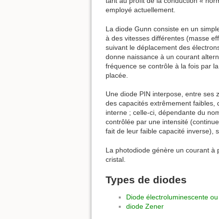
tarit au profit de la conduction « no
employé actuellement.
La diode Gunn consiste en un simple 
à des vitesses différentes (masse eff
suivant le déplacement des électrons
donne naissance à un courant altern
fréquence se contrôle à la fois par l
placée.
Une diode PIN interpose, entre ses z
des capacités extrêmement faibles, 
interne ; celle-ci, dépendante du no
contrôlée par une intensité (continu
fait de leur faible capacité inverse)
La photodiode génère un courant à pa
cristal.
Types de diodes
Diode électroluminescente o
diode Zener