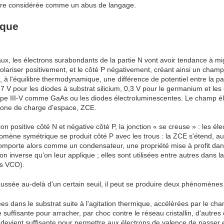
 être considérée comme un abus de langage.
ique
ux, les électrons surabondants de la partie N vont avoir tendance à mig
polariser positivement, et le côté P négativement, créant ainsi un champ
, à l'équilibre thermodynamique, une différence de potentiel entre la part
 0,7 V pour les diodes à substrat silicium, 0,3 V pour le germanium et les 
type III-V comme GaAs ou les diodes électroluminescentes. Le champ é
 zone de charge d'espace, ZCE.
n positive côté N et négative côté P, la jonction « se creuse » : les éle
omène symétrique se produit côté P avec les trous : la ZCE s'étend, auc
 comporte alors comme un condensateur, une propriété mise à profit dans
on inverse qu'on leur applique ; elles sont utilisées entre autres dans la 
s VCO).
poussée au-delà d'un certain seuil, il peut se produire deux phénomènes 
ées dans le substrat suite à l'agitation thermique, accélérées par le ch
suffisante pour arracher, par choc contre le réseau cristallin, d'autres é
 devient suffisante pour permettre aux électrons de valence de passer 