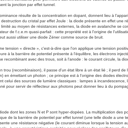
nt la jonction par effet tunnel.
inance résulte de la concentration en dopant, donnent lieu à l'appari
a destruction du cristal par effet Joule : la diode présente en effet une r
 limité au moyen de résistances externes, la diode en avalanche se comp
ur de f.c.e.m quasi-parfait : cette propriété est à l'origine de l'utilisa
eut aussi utiliser une diode Zéner comme source de bruit.
e tension « directe », c'est-à-dire que l'on applique une tension positi
re à la barrière de potentiel présente à l'équilibre, les électrons inject
se recombinant avec des trous, soit à l'anode : le courant circule, la dio
rou (recombinaison), il passe d'un état libre à un état lié ; il perd de 
n) en émettant un photon ; ce principe est à l'origine des diodes élect
celui des sources de lumière classiques : lampes à incandescence, la
nné pour servir de réflecteur aux photons peut donner lieu à du pompa
diode dont les zones N et P sont hyper-dopées. La multiplication des por
e de la barrière de potentiel par effet tunnel (une telle diode a une t
ésente une résistance négative (le courant diminue lorsque la tension 