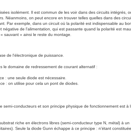
isées isolément. Il est commun de les voir dans des circuits intégrés, ou
. Néanmoins, on peut encore en trouver telles quelles dans des circuits,
nt. Par exemple, dans un circuit où la polarité est indispensable au bon
t négative de l'alimentation, qui est passante quand la polarité est mauv
t « sauvant » ainsi le reste du montage.
se de l'électronique de puissance.
s le domaine de redressement de courant alternatif :
e : une seule diode est nécessaire.
e : on utilise pour cela un pont de diodes.
 de semi-conducteurs et son principe physique de fonctionnement est à
bstrat riche en électrons libres (semi-conducteur type N, métal) à un s
itaires). Seule la diode Gunn échappe à ce principe : n'étant constitu