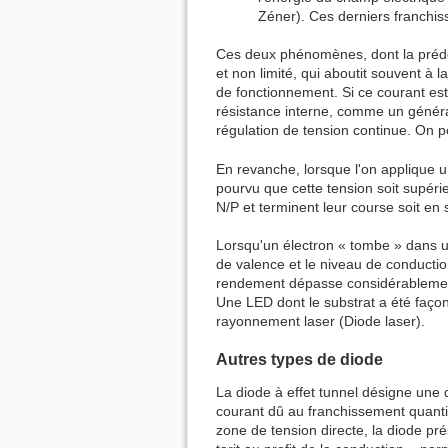
Zéner). Ces derniers franchisse
Ces deux phénomènes, dont la prédom
et non limité, qui aboutit souvent à l
de fonctionnement. Si ce courant est
résistance interne, comme un générate
régulation de tension continue. On p
En revanche, lorsque l'on applique un
pourvu que cette tension soit supérieu
N/P et terminent leur course soit en 
Lorsqu'un électron « tombe » dans un t
de valence et le niveau de conductio
rendement dépasse considérablement 
Une LED dont le substrat a été faço
rayonnement laser (Diode laser).
Autres types de diode
La diode à effet tunnel désigne une 
courant dû au franchissement quantiqu
zone de tension directe, la diode pr