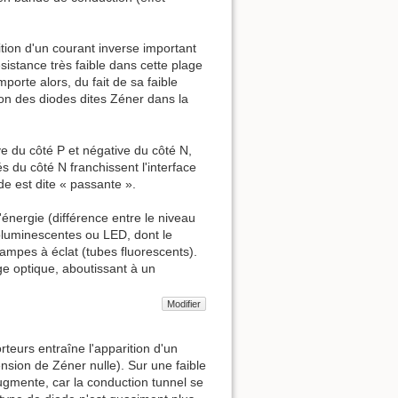
tion d'un courant inverse important
ésistance très faible dans cette plage
orte alors, du fait de sa faible
tion des diodes dites Zéner dans la
ve du côté P et négative du côté N,
és du côté N franchissent l'interface
de est dite « passante ».
l'énergie (différence entre le niveau
roluminescentes ou LED, dont le
mpes à éclat (tubes fluorescents).
ge optique, aboutissant à un
Modifier
teurs entraîne l'apparition d'un
ension de Zéner nulle). Sur une faible
augmente, car la conduction tunnel se