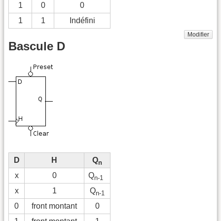
1
0
0
1
1
Indéfini
Modifier
Bascule D
D
H
Q
n
x
0
Q
n-1
x
1
Q
n-1
0
front montant
0