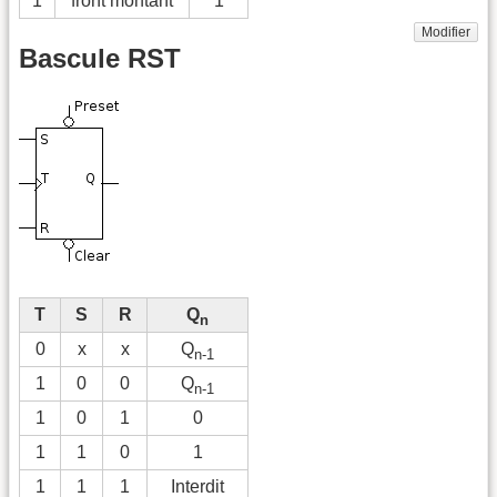
1
front montant
1
Modifier
Bascule RST
T
S
R
Q
n
0
x
x
Q
n-1
1
0
0
Q
n-1
1
0
1
0
1
1
0
1
1
1
1
Interdit