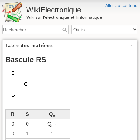
Aller au contenu
WikiElectronique
Wiki sur l'électronique et l'informatique
Table des matières
Bascule RS
R
S
Q
n
0
0
Q
n-1
0
1
1