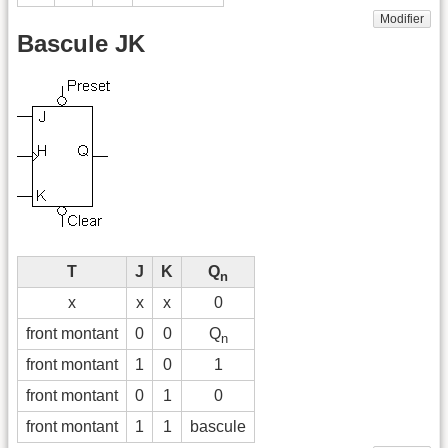
Modifier
Bascule JK
T
J
K
Q
n
x
x
x
0
front montant
0
0
Q
n
front montant
1
0
1
front montant
0
1
0
front montant
1
1
bascule