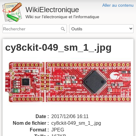
Aller au contenu
WikiElectronique
Wiki sur l'électronique et l'informatique
cy8ckit-049_sm_1_.jpg
Date :
2017/12/06 16:11
Nom de fichier :
cy8ckit-049_sm_1_.jpg
Format :
JPEG