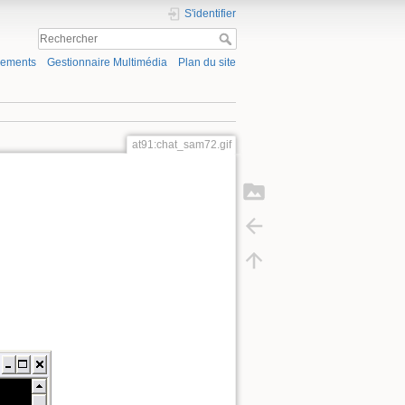
S'identifier
gements
Gestionnaire Multimédia
Plan du site
at91:chat_sam72.gif